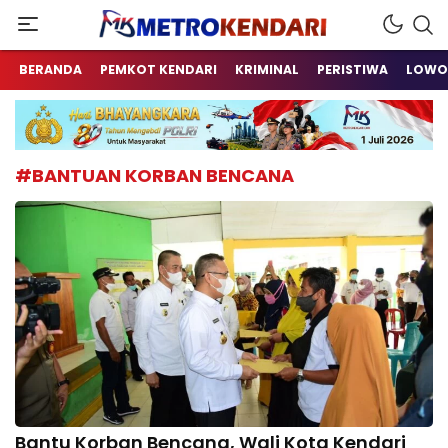
Berita Terkini Sulawesi Tenggara
metrokendari
BERANDA
PEMKOT KENDARI
KRIMINAL
PERISTIWA
LOWO
#BANTUAN KORBAN BENCANA
Bantu Korban Bencana, Wali Kota Kendari