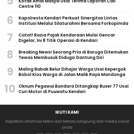
5
Kotak Amal Masjid Usai Terima Laporan Call
Centre 110
6
Kapolresta Kendari Perkuat Sinergitas Lintas
Institusi Melalui Silaturahmi Bersama Forkopimda
7
Catat! Razia Pajak Kendaraan Mulai Gencar
Digelar, Ini 8 Titik Operasi di Kendari
8
Breaking News! Seorang Pria di Baruga Ditemukan
Tewas Membusuk Diduga Gantung Diri
9
Maling Babak Belur Dihajar Warga Usai Kepergok
Bobol Kios Warga di Jalan Malik Raya Mandonga
10
Oknum Pegawai Bandara Ditangkap Buser 77 Usai
Curi Motor di Puuwatu Kendari
IKUTI KAMI
Dapatkan informasi terkini dan terbaru langsung dari media sosial
anda