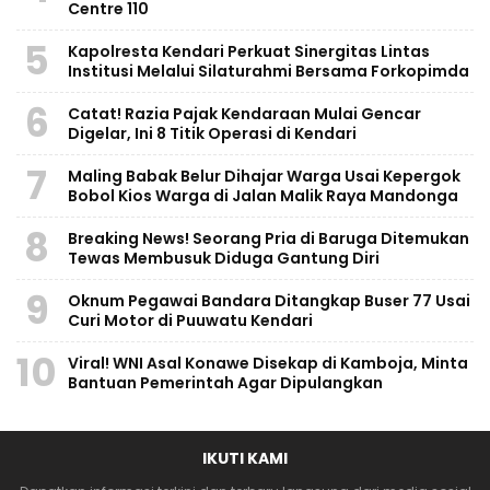
Centre 110
5
Kapolresta Kendari Perkuat Sinergitas Lintas
Institusi Melalui Silaturahmi Bersama Forkopimda
6
Catat! Razia Pajak Kendaraan Mulai Gencar
Digelar, Ini 8 Titik Operasi di Kendari
7
Maling Babak Belur Dihajar Warga Usai Kepergok
Bobol Kios Warga di Jalan Malik Raya Mandonga
8
Breaking News! Seorang Pria di Baruga Ditemukan
Tewas Membusuk Diduga Gantung Diri
9
Oknum Pegawai Bandara Ditangkap Buser 77 Usai
Curi Motor di Puuwatu Kendari
10
Viral! WNI Asal Konawe Disekap di Kamboja, Minta
Bantuan Pemerintah Agar Dipulangkan
IKUTI KAMI