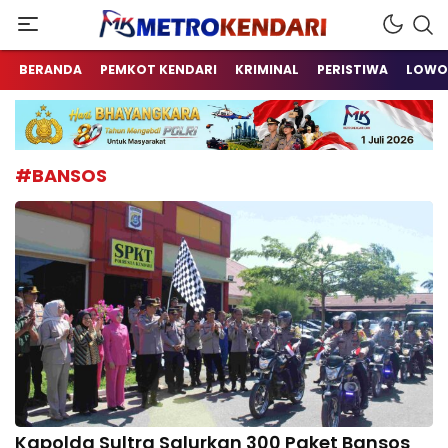
Berita Terkini Sulawesi Tenggara
metrokendari
BERANDA
PEMKOT KENDARI
KRIMINAL
PERISTIWA
LOWO
#BANSOS
Kapolda Sultra Salurkan 300 Paket Bansos