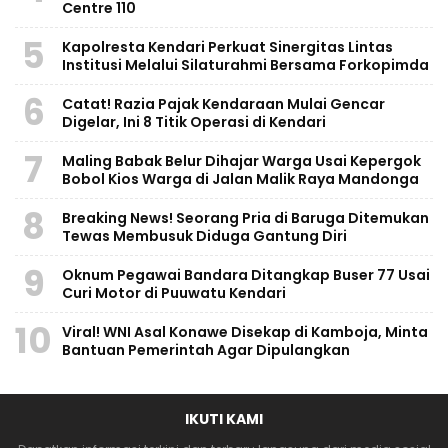
Centre 110
5
Kapolresta Kendari Perkuat Sinergitas Lintas
Institusi Melalui Silaturahmi Bersama Forkopimda
6
Catat! Razia Pajak Kendaraan Mulai Gencar
Digelar, Ini 8 Titik Operasi di Kendari
7
Maling Babak Belur Dihajar Warga Usai Kepergok
Bobol Kios Warga di Jalan Malik Raya Mandonga
8
Breaking News! Seorang Pria di Baruga Ditemukan
Tewas Membusuk Diduga Gantung Diri
9
Oknum Pegawai Bandara Ditangkap Buser 77 Usai
Curi Motor di Puuwatu Kendari
10
Viral! WNI Asal Konawe Disekap di Kamboja, Minta
Bantuan Pemerintah Agar Dipulangkan
IKUTI KAMI