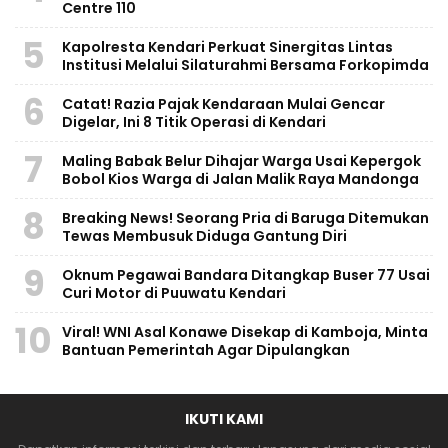
Centre 110
5
Kapolresta Kendari Perkuat Sinergitas Lintas
Institusi Melalui Silaturahmi Bersama Forkopimda
6
Catat! Razia Pajak Kendaraan Mulai Gencar
Digelar, Ini 8 Titik Operasi di Kendari
7
Maling Babak Belur Dihajar Warga Usai Kepergok
Bobol Kios Warga di Jalan Malik Raya Mandonga
8
Breaking News! Seorang Pria di Baruga Ditemukan
Tewas Membusuk Diduga Gantung Diri
9
Oknum Pegawai Bandara Ditangkap Buser 77 Usai
Curi Motor di Puuwatu Kendari
10
Viral! WNI Asal Konawe Disekap di Kamboja, Minta
Bantuan Pemerintah Agar Dipulangkan
IKUTI KAMI