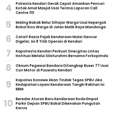
Polresta Kendari Gerak Cepat Amankan Pencuri
4
Kotak Amal Masjid Usai Terima Laporan Call
Centre 110
5
Maling Babak Belur Dihajar Warga Usai Kepergok
Bobol Kios Warga di Jalan Malik Raya Mandonga
6
Catat! Razia Pajak Kendaraan Mulai Gencar
Digelar, Ini 8 Titik Operasi di Kendari
7
Kapolresta Kendari Perkuat Sinergitas Lintas
Institusi Melalui Silaturahmi Bersama Forkopimda
8
Oknum Pegawai Bandara Ditangkap Buser 77 Usai
Curi Motor di Puuwatu Kendari
Kapolres Konawe Akan Tindak Tegas SPBU Jika
9
Kedapatan Layani Kendaraan Tangki Rakitan Isi
BBM
Beredar Aturan Baru Kendaraan Roda Empat
10
Parkir Depan SPBU Bakal Dikenakan Pungutan
Karcis