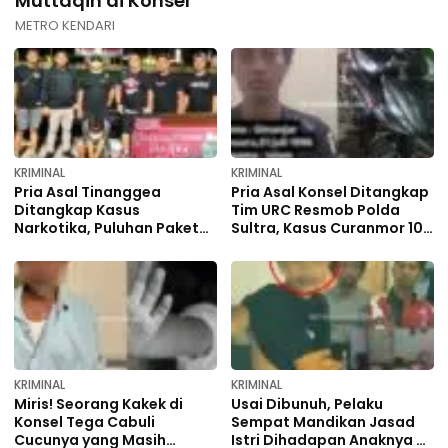
Muttaqin di Konsel
METRO KENDARI
KRIMINAL
KRIMINAL
Pria Asal Tinanggea
Pria Asal Konsel Ditangkap
Ditangkap Kasus
Tim URC Resmob Polda
Narkotika, Puluhan Paket
Sultra, Kasus Curanmor 10
Sabu Siap Edar Disita Polisi
TKP
KRIMINAL
KRIMINAL
Miris! Seorang Kakek di
Usai Dibunuh, Pelaku
Konsel Tega Cabuli
Sempat Mandikan Jasad
Cucunya yang Masih
Istri Dihadapan Anaknya di