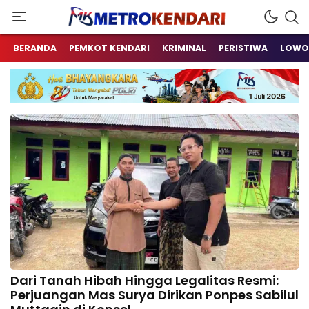
Berita Terkini Sulawesi Tenggara
metrokendari
BERANDA
PEMKOT KENDARI
KRIMINAL
PERISTIWA
LOWO
Dari Tanah Hibah Hingga Legalitas Resmi:
Perjuangan Mas Surya Dirikan Ponpes Sabilul